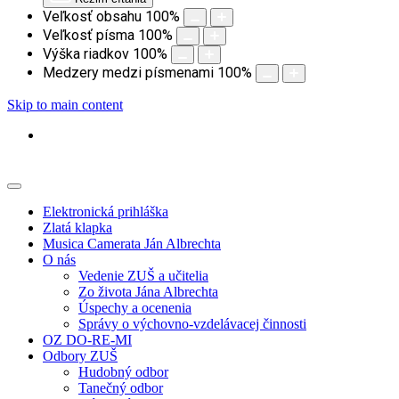
Veľkosť obsahu
100
%
Veľkosť písma
100
%
Výška riadkov
100
%
Medzery medzi písmenami
100
%
Skip to main content
Elektronická prihláška
Zlatá klapka
Musica Camerata Ján Albrechta
O nás
Vedenie ZUŠ a učitelia
Zo života Jána Albrechta
Úspechy a ocenenia
Správy o výchovno-vzdelávacej činnosti
OZ DO-RE-MI
Odbory ZUŠ
Hudobný odbor
Tanečný odbor