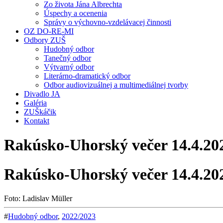
Zo života Jána Albrechta
Úspechy a ocenenia
Správy o výchovno-vzdelávacej činnosti
OZ DO-RE-MI
Odbory ZUŠ
Hudobný odbor
Tanečný odbor
Výtvarný odbor
Literárno-dramatický odbor
Odbor audiovizuálnej a multimediálnej tvorby
Divadlo JA
Galéria
ZUŠkáčik
Kontakt
Rakúsko-Uhorský večer 14.4.20
Rakúsko-Uhorský večer 14.4.20
Foto: Ladislav Müller
#
Hudobný odbor
,
2022/2023