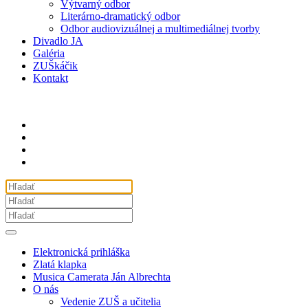
Výtvarný odbor
Literárno-dramatický odbor
Odbor audiovizuálnej a multimediálnej tvorby
Divadlo JA
Galéria
ZUŠkáčik
Kontakt
Elektronická prihláška
Zlatá klapka
Musica Camerata Ján Albrechta
O nás
Vedenie ZUŠ a učitelia