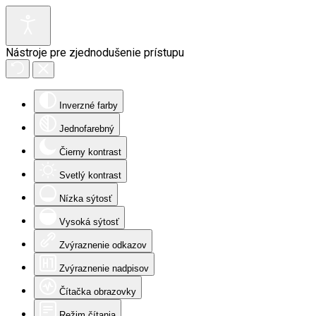
Nástroje pre zjednodušenie prístupu
Inverzné farby
Jednofarebný
Čierny kontrast
Svetlý kontrast
Nízka sýtosť
Vysoká sýtosť
Zvýraznenie odkazov
Zvýraznenie nadpisov
Čítačka obrazovky
Režim čítania