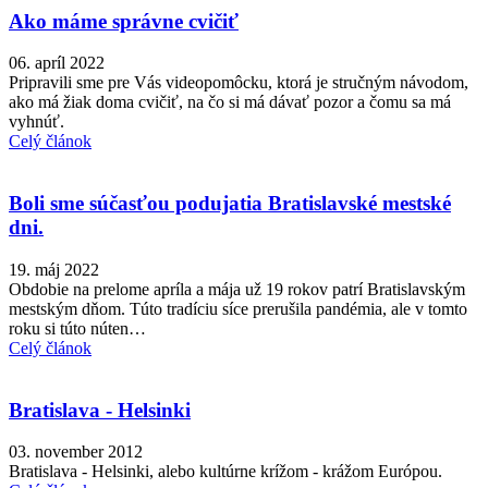
Ako máme správne cvičiť
06. apríl 2022
Pripravili sme pre Vás videopomôcku, ktorá je stručným návodom,
ako má žiak doma cvičiť, na čo si má dávať pozor a čomu sa má
vyhnúť.
Celý článok
Boli sme súčasťou podujatia Bratislavské mestské
dni.
19. máj 2022
Obdobie na prelome apríla a mája už 19 rokov patrí Bratislavským
mestským dňom. Túto tradíciu síce prerušila pandémia, ale v tomto
roku si túto núten…
Celý článok
Bratislava - Helsinki
03. november 2012
Bratislava - Helsinki, alebo kultúrne krížom - krážom Európou.