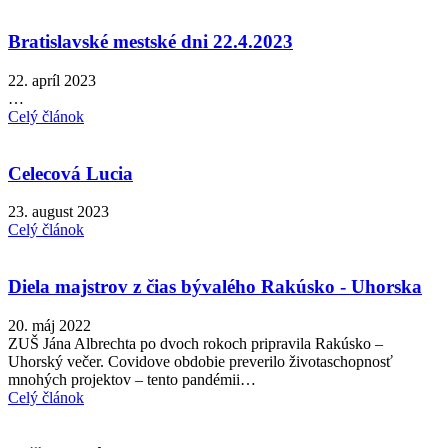
Bratislavské mestské dni 22.4.2023
22. apríl 2023
…
Celý článok
Celecová Lucia
23. august 2023
Celý článok
Diela majstrov z čias bývalého Rakúsko - Uhorska
20. máj 2022
ZUŠ Jána Albrechta po dvoch rokoch pripravila Rakúsko –
Uhorský večer. Covidove obdobie preverilo životaschopnosť
mnohých projektov – tento pandémii…
Celý článok