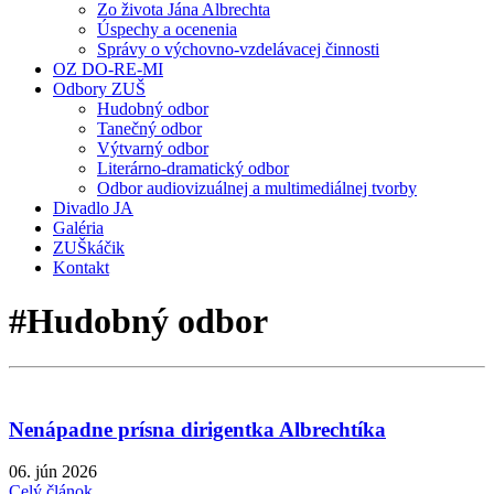
Zo života Jána Albrechta
Úspechy a ocenenia
Správy o výchovno-vzdelávacej činnosti
OZ DO-RE-MI
Odbory ZUŠ
Hudobný odbor
Tanečný odbor
Výtvarný odbor
Literárno-dramatický odbor
Odbor audiovizuálnej a multimediálnej tvorby
Divadlo JA
Galéria
ZUŠkáčik
Kontakt
#Hudobný odbor
Nenápadne prísna dirigentka Albrechtíka
06. jún 2026
Celý článok