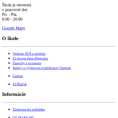
Škola je otvorená
v pracovné dni:
Po. - Pia.
8.00 - 20.00
Google Mapy
O škole
Vedenie ZUŠ a učitelia
Zo života Jána Albrechta
Úspechy a ocenenia
Správy o výchovno-vzdelávacej činnosti
Galéria
ZUŠkáčik
Informácie
Elektronická prihláška
OZ DO-RE-MI