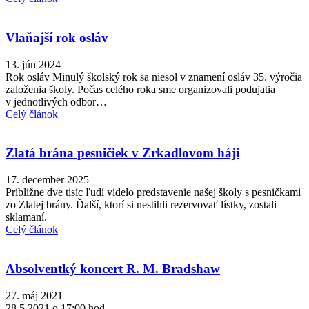
Vlaňajší rok osláv
13. jún 2024
Rok osláv Minulý školský rok sa niesol v znamení osláv 35. výročia
založenia školy. Počas celého roka sme organizovali podujatia
v jednotlivých odbor…
Celý článok
Zlatá brána pesničiek v Zrkadlovom háji
17. december 2025
Približne dve tisíc ľudí videlo predstavenie našej školy s pesničkami
zo Zlatej brány. Ďalší, ktorí si nestihli rezervovať lístky, zostali
sklamaní.
Celý článok
Absolventký koncert R. M. Bradshaw
27. máj 2021
28.5.2021 o 17:00 hod