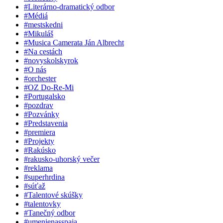
#Literárno-dramatický odbor
#Médiá
#mestskedni
#Mikuláš
#Musica Camerata Ján Albrecht
#Na cestách
#novyskolskyrok
#O nás
#orchester
#OZ Do-Re-Mi
#Portugalsko
#pozdrav
#Pozvánky
#Predstavenia
#premiera
#Projekty
#Rakúsko
#rakusko-uhorský večer
#reklama
#superhrdina
#súťaž
#Talentové skúšky
#talentovky
#Tanečný odbor
#umenienasspaja