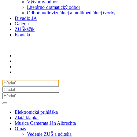
Výtvarný odbor
Literárno-dramatický odbor
Odbor audiovizuálnej a multimediálnej tvorby
Divadlo JA
Galéria
ZUŠkáčik
Kontakt
Elektronická prihláška
Zlatá klapka
Musica Camerata Ján Albrechta
O nás
Vedenie ZUŠ a učitelia