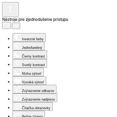
Nástroje pre zjednodušenie prístupu
Inverzné farby
Jednofarebný
Čierny kontrast
Svetlý kontrast
Nízka sýtosť
Vysoká sýtosť
Zvýraznenie odkazov
Zvýraznenie nadpisov
Čítačka obrazovky
Režim čítania