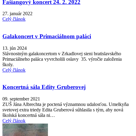
Fašiangový koncert 24. 2. 2022
27. január 2022
Celý článok
Galakoncert v Primaciálnom paláci
13. jún 2024
Slávnostným galakoncertom v Zrkadlovej sieni bratislavského
Primaciálneho paláca vyvrcholili oslavy 35. výročie založenia
školy.
Celý článok
Koncertná sála Edity Gruberovej
09. september 2021
ZUŠ Jána Albrechta je poctená významnou udalosťou. Umelkyňa
svetovej extra triedy Edita Gruberová súhlasila s tým, aby nová
školská koncertná sála ni…
Celý článok