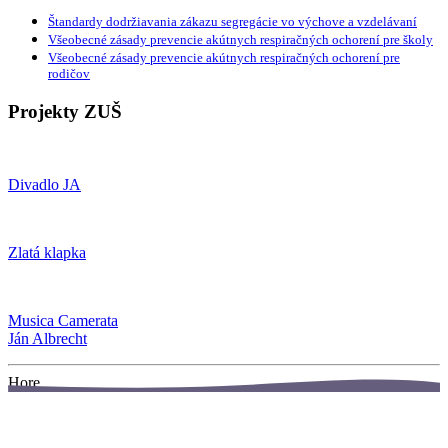
Štandardy dodržiavania zákazu segregácie vo výchove a vzdelávaní
Všeobecné zásady prevencie akútnych respiračných ochorení pre školy
Všeobecné zásady prevencie akútnych respiračných ochorení pre
rodičov
Projekty ZUŠ
Divadlo JA
Zlatá klapka
Musica Camerata
Ján Albrecht
Hore