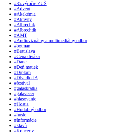
#35.výročie ZUŠ
#Advent
#Akakémia
#Aktivity
#Albrechík
#Albrechtík
#AMT
#Audiovizuálny a multimediálny odbor
#botman
#Bratislava
#Cena diváka
#Dane
#Deň matiek
#Diplom
#Divadlo JA
#festival
#galaskratka
#galavecer
#hlasovanie
#Hostia
#Hudobný odbor
#husle
#Informácie
#klavír
#Koncerty