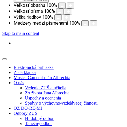
Veľkosť obsahu
100
%
Veľkosť písma
100
%
Výška riadkov
100
%
Medzery medzi písmenami
100
%
Skip to main content
Elektronická prihláška
Zlatá klapka
Musica Camerata Ján Albrechta
O nás
Vedenie ZUŠ a učitelia
Zo života Jána Albrechta
Úspechy a ocenenia
Správy o výchovno-vzdelávacej činnosti
OZ DO-RE-MI
Odbory ZUŠ
Hudobný odbor
Tanečný odbor