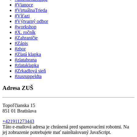
#Vianoce
#VirtuálnaTrieda
#Víťazi
#Výtvarný odbor
#workshop
#X. ročník
#Zahraničie
#Zápis
#zbor
#Zlatá klapka
#zlatabrana
#zlataklapka
#Zrkadlová sieň
#zusruppeldta
Adresa ZUŠ
Topoľčianska 15
851 01 Bratislava
+421911273443
Táto e-mailová adresa je chránená pred spamovacími robotmi. Na
jej zobrazenie potrebujete mať nainštalovaný JavaScript.