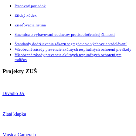
Pracovný poriadok
Etický kódex
Zriaďovacia listina
Smernica o vybavovaní podnetov protispoločenskej činnosti
Štandardy dodržiavania zákazu segregácie vo výchove a vzdelávaní
Všeobecné zásady prevencie akútnych respiračných ochorení pre školy
Všeobecné zásady prevencie akútnych respiračných ochorení pre
rodičov
Projekty ZUŠ
Divadlo JA
Zlatá klapka
Musica Camerata