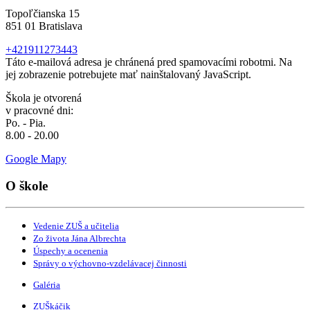
Topoľčianska 15
851 01 Bratislava
+421911273443
Táto e-mailová adresa je chránená pred spamovacími robotmi. Na
jej zobrazenie potrebujete mať nainštalovaný JavaScript.
Škola je otvorená
v pracovné dni:
Po. - Pia.
8.00 - 20.00
Google Mapy
O škole
Vedenie ZUŠ a učitelia
Zo života Jána Albrechta
Úspechy a ocenenia
Správy o výchovno-vzdelávacej činnosti
Galéria
ZUŠkáčik