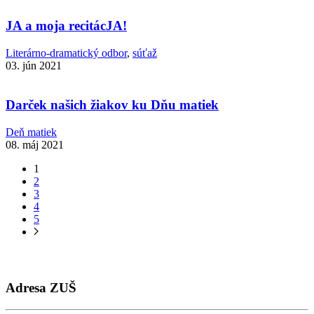
JA a moja recitácJA!
Literárno-dramatický odbor
,
súťaž
03. jún 2021
Darček našich žiakov ku Dňu matiek
Deň matiek
08. máj 2021
1
2
3
4
5
Adresa ZUŠ