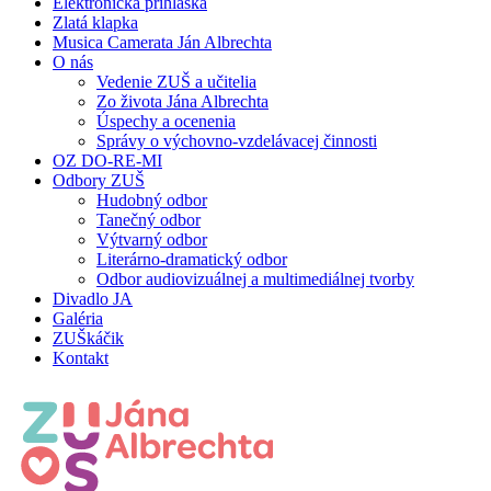
Elektronická prihláška
Zlatá klapka
Musica Camerata Ján Albrechta
O nás
Vedenie ZUŠ a učitelia
Zo života Jána Albrechta
Úspechy a ocenenia
Správy o výchovno-vzdelávacej činnosti
OZ DO-RE-MI
Odbory ZUŠ
Hudobný odbor
Tanečný odbor
Výtvarný odbor
Literárno-dramatický odbor
Odbor audiovizuálnej a multimediálnej tvorby
Divadlo JA
Galéria
ZUŠkáčik
Kontakt