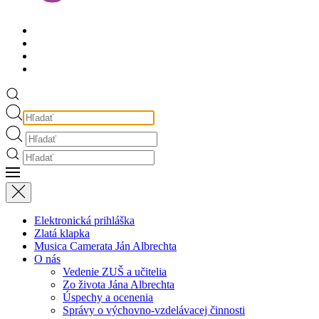
Elektronická prihláška
Zlatá klapka
Musica Camerata Ján Albrechta
O nás
Vedenie ZUŠ a učitelia
Zo života Jána Albrechta
Úspechy a ocenenia
Správy o výchovno-vzdelávacej činnosti