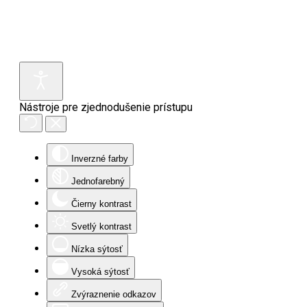
Nástroje pre zjednodušenie prístupu
Inverzné farby
Jednofarebný
Čierny kontrast
Svetlý kontrast
Nízka sýtosť
Vysoká sýtosť
Zvýraznenie odkazov