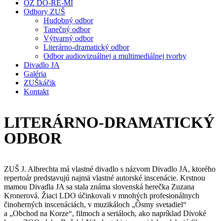
OZ DO-RE-MI
Odbory ZUŠ
Hudobný odbor
Tanečný odbor
Výtvarný odbor
Literárno-dramatický odbor
Odbor audiovizuálnej a multimediálnej tvorby
Divadlo JA
Galéria
ZUŠkáčik
Kontakt
LITERÁRNO-DRAMATICKÝ
ODBOR
ZUŠ J. Albrechta má vlastné divadlo s názvom Divadlo JA, ktorého
repertoár predstavujú najmä vlastné autorské inscenácie. Krstnou
mamou Divadla JA sa stala známa slovenská herečka Zuzana
Kronerová. Žiaci LDO účinkovali v mnohých profesionálnych
činoherných inscenáciách, v muzikáloch „Ôsmy svetadiel“
a „Obchod na Korze“, filmoch a seriáloch, ako napríklad Divoké