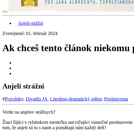
Anjeli strážni
Zverejnené: 01. február 2024
Ak chceš tento článok niekomu p
Anjeli strážni
#
Pozvánky
,
Divadlo JA
,
Literárno-dramatický odbor
,
Predstavenia
Veríte na anjelov strážnych?
Žiaci žijúci v rybárskom mestečku nacvičujúci vianočné predstavenie m
tom, že anjeli sú tu s nami a pomáhajú nám každý deň?