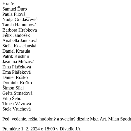
Hrajú:
Samuel Ďuro
Paula Filová
Nadja Gradaščević
Tamia Hamranová
Barbora Hrabková
Félix Jandošek
Anabella Janeková
Stella Kostelanská
Daniel Krasula
Patrik Kushnir
Jasmína Mrázová
Ema Plačeková
Ema Plášeková
Daniel Roško
Dominik Roško
Šimon Silaj
Gréta Strnadová
Filip Šebo
Timea Vávrová
Stela Vrtichová
Ped. vedenie, réžia, hudobný a svetelný dizajn: Mgr. Art. Milan Spod
Premiéra: 1. 2. 2024 o 18:00 v Divadle JA