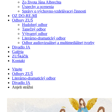
Zo života Jána Albrechta
Úspechy a ocenenia
Správy o výchovno-vzdelávacej činnosti
OZ DO-RE-MI
Odbory ZUŠ
Hudobný odbor
Tanečný odbor
Výtvarný odbor
Literárno-dramatický odbor
Odbor audiovizuálnej a multimediálnej tvorby
Divadlo JA
Galéria
ZUŠkáčik
Kontakt
Vitajte
Odbory ZUŠ
Literárno-dramatický odbor
Divadlo JA
Anjeli strážni