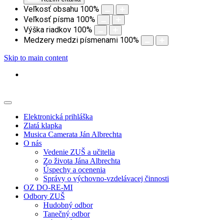
Veľkosť obsahu
100
%
Veľkosť písma
100
%
Výška riadkov
100
%
Medzery medzi písmenami
100
%
Skip to main content
Elektronická prihláška
Zlatá klapka
Musica Camerata Ján Albrechta
O nás
Vedenie ZUŠ a učitelia
Zo života Jána Albrechta
Úspechy a ocenenia
Správy o výchovno-vzdelávacej činnosti
OZ DO-RE-MI
Odbory ZUŠ
Hudobný odbor
Tanečný odbor