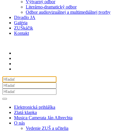
Výtvarný odbor
Literárno-dramatický odbor
Odbor audiovizuálnej a multimediálnej tvorby
Divadlo JA
Galéria
ZUŠkáčik
Kontakt
Elektronická prihláška
Zlatá klapka
Musica Camerata Ján Albrechta
O nás
Vedenie ZUŠ a učitelia