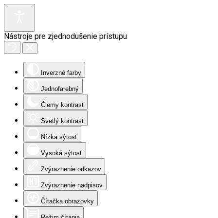
Nástroje pre zjednodušenie prístupu
Inverzné farby
Jednofarebný
Čierny kontrast
Svetlý kontrast
Nízka sýtosť
Vysoká sýtosť
Zvýraznenie odkazov
Zvýraznenie nadpisov
Čítačka obrazovky
Režim čítania