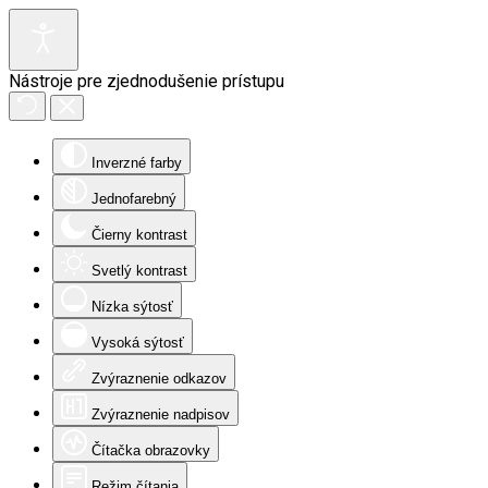
Nástroje pre zjednodušenie prístupu
Inverzné farby
Jednofarebný
Čierny kontrast
Svetlý kontrast
Nízka sýtosť
Vysoká sýtosť
Zvýraznenie odkazov
Zvýraznenie nadpisov
Čítačka obrazovky
Režim čítania