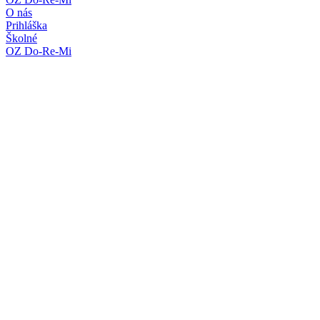
O nás
Prihláška
Školné
OZ Do-Re-Mi