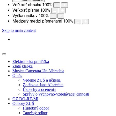
Veľkosť obsahu
100
%
Veľkosť písma
100
%
Výška riadkov
100
%
Medzery medzi písmenami
100
%
Skip to main content
Elektronická prihláška
Zlatá klapka
Musica Camerata Ján Albrechta
O nás
Vedenie ZUŠ a učitelia
Zo života Jána Albrechta
Úspechy a ocenenia
Správy o výchovno-vzdelávacej činnosti
OZ DO-RE-MI
Odbory ZUŠ
Hudobný odbor
Tanečný odbor