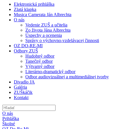
Elektronická prihláška
Zlatá klapka
Musica Camerata Ján Albrechta
O nás
Vedenie ZUŠ a učitelia
Zo života Jána Albrechta
Úspechy a ocenenia
Správy o výchovno-vzdelávacej činnosti
OZ DO-RE-MI
Odbory ZUŠ
Hudobný odbor
Tanečný odbor
Výtvarný odbor
Literárno-dramatický odbor
Odbor audiovizuálnej a multimediálnej tvorby
Divadlo JA
Galéria
ZUŠkáčik
Kontakt
O nás
Prihláška
Školné
OZ Do-Re-Mi