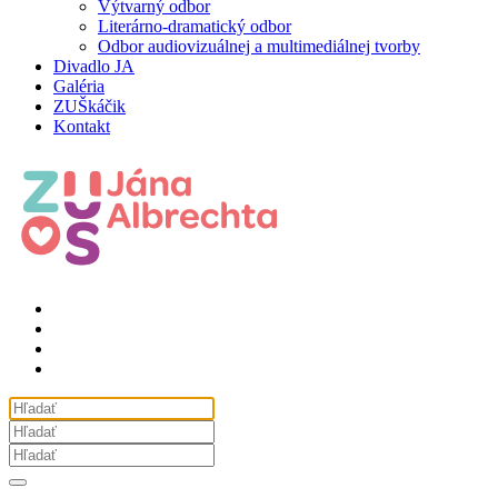
Výtvarný odbor
Literárno-dramatický odbor
Odbor audiovizuálnej a multimediálnej tvorby
Divadlo JA
Galéria
ZUŠkáčik
Kontakt