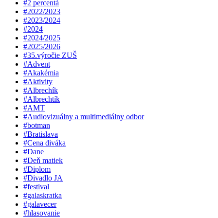
#2 percentá
#2022/2023
#2023/2024
#2024
#2024/2025
#2025/2026
#35.výročie ZUŠ
#Advent
#Akakémia
#Aktivity
#Albrechík
#Albrechtík
#AMT
#Audiovizuálny a multimediálny odbor
#botman
#Bratislava
#Cena diváka
#Dane
#Deň matiek
#Diplom
#Divadlo JA
#festival
#galaskratka
#galavecer
#hlasovanie