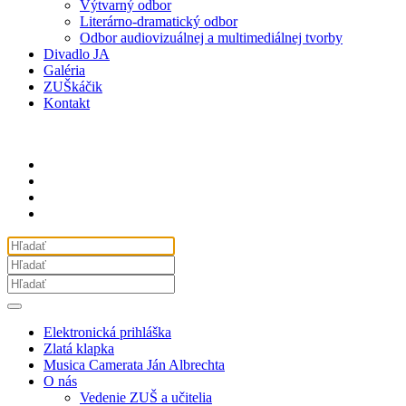
Výtvarný odbor
Literárno-dramatický odbor
Odbor audiovizuálnej a multimediálnej tvorby
Divadlo JA
Galéria
ZUŠkáčik
Kontakt
Elektronická prihláška
Zlatá klapka
Musica Camerata Ján Albrechta
O nás
Vedenie ZUŠ a učitelia