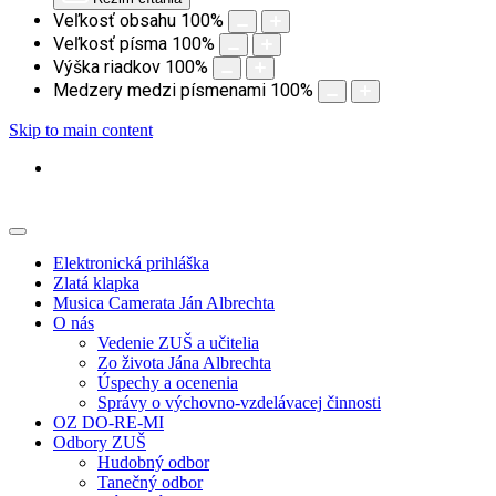
Veľkosť obsahu
100
%
Veľkosť písma
100
%
Výška riadkov
100
%
Medzery medzi písmenami
100
%
Skip to main content
Elektronická prihláška
Zlatá klapka
Musica Camerata Ján Albrechta
O nás
Vedenie ZUŠ a učitelia
Zo života Jána Albrechta
Úspechy a ocenenia
Správy o výchovno-vzdelávacej činnosti
OZ DO-RE-MI
Odbory ZUŠ
Hudobný odbor
Tanečný odbor