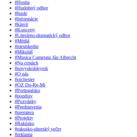
#Hostia
#Hudobný odbor
#husle
#Informácie
#klavír
#Koncerty
#Literárno-dramatický odbor
#Médiá
#mestskedni
#Mikuláš
#Musica Camerata Ján Albrecht
#Na cestách
#novyskolskyrok
#O nás
#orchester
#OZ Do-Re-Mi
#Portugalsko
#pozdrav
#Pozvánky
#Predstavenia
#premiera
#Projekty
#Rakúsko
#rakusko-uhorský večer
#reklama