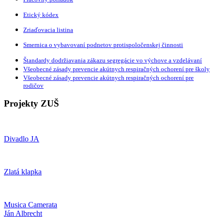
Etický kódex
Zriaďovacia listina
Smernica o vybavovaní podnetov protispoločenskej činnosti
Štandardy dodržiavania zákazu segregácie vo výchove a vzdelávaní
Všeobecné zásady prevencie akútnych respiračných ochorení pre školy
Všeobecné zásady prevencie akútnych respiračných ochorení pre
rodičov
Projekty ZUŠ
Divadlo JA
Zlatá klapka
Musica Camerata
Ján Albrecht