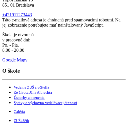
851 01 Bratislava
+421911273443
Táto e-mailová adresa je chránená pred spamovacími robotmi. Na
jej zobrazenie potrebujete mať nainštalovaný JavaScript.
Škola je otvorená
v pracovné dni:
Po. - Pia.
8.00 - 20.00
Google Mapy
O škole
Vedenie ZUŠ a učitelia
Zo života Jána Albrechta
Úspechy a ocenenia
Správy o výchovno-vzdelávacej činnosti
Galéria
ZUŠkáčik