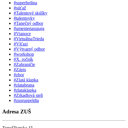
#superhrdina
#súťaž
#Talentové skúšky
#talentovky
#Tanečný odbor
#umenienasspaja
#Vianoce
#VirtuálnaTrieda
#Víťazi
#Výtvarný odbor
#workshop
#X. ročník
#Zahraničie
#Zápis
#zbor
#Zlatá klapka
#zlatabrana
#zlataklapka
#Zrkadlová sieň
#zusruppeldta
Adresa ZUŠ
Topoľčianska 15