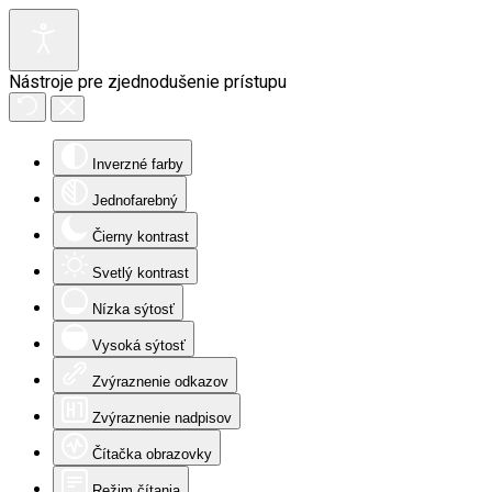
Nástroje pre zjednodušenie prístupu
Inverzné farby
Jednofarebný
Čierny kontrast
Svetlý kontrast
Nízka sýtosť
Vysoká sýtosť
Zvýraznenie odkazov
Zvýraznenie nadpisov
Čítačka obrazovky
Režim čítania