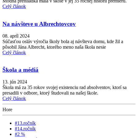
Módna prehliadka mala v škole v jej 35 ročnej histórii premiéru.
Celý článok
Na návšteve u Albrechtovcov
08. apríl 2024
Súčasťou osláv výročia školy bola aj návšteva domu, kde žil a
pôsobil Jána Albrecht, ktorého meno naša škola nesie
Celý článok
Škola a médiá
13. jún 2024
Škola má za 35 rokov svojej existenciu rad absolventov, ktorí sa
presadili v odbore, ktorý študovali na našej škole.
Celý článok
Hore
#13.ročník
#14.ročník
#2 %