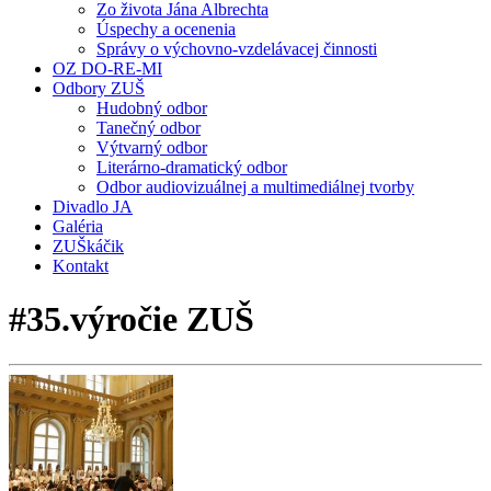
Zo života Jána Albrechta
Úspechy a ocenenia
Správy o výchovno-vzdelávacej činnosti
OZ DO-RE-MI
Odbory ZUŠ
Hudobný odbor
Tanečný odbor
Výtvarný odbor
Literárno-dramatický odbor
Odbor audiovizuálnej a multimediálnej tvorby
Divadlo JA
Galéria
ZUŠkáčik
Kontakt
#35.výročie ZUŠ