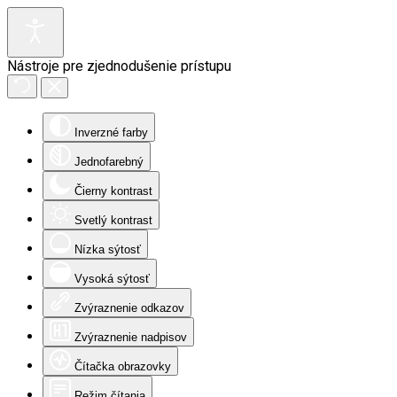
Nástroje pre zjednodušenie prístupu
Inverzné farby
Jednofarebný
Čierny kontrast
Svetlý kontrast
Nízka sýtosť
Vysoká sýtosť
Zvýraznenie odkazov
Zvýraznenie nadpisov
Čítačka obrazovky
Režim čítania