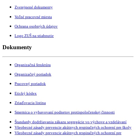
Zverejnené dokumenty
Voľné pracovné miesta
Ochrana osobných údajov
Logo ZUŠ na stiahnutie
Dokumenty
Organizačná štruktúra
Organizačný poriadok
Pracovný poriadok
Etický kódex
Zriaďovacia listina
Smernica o vybavovaní podnetov protispoločenskej činnosti
Štandardy dodržiavania zákazu segregácie vo výchove a vzdelávaní
Všeobecné zásady prevencie akútnych respiračných ochorení pre školy
Všeobecné zásady prevencie akútnych respiračných ochorení pre