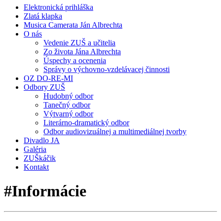
Elektronická prihláška
Zlatá klapka
Musica Camerata Ján Albrechta
O nás
Vedenie ZUŠ a učitelia
Zo života Jána Albrechta
Úspechy a ocenenia
Správy o výchovno-vzdelávacej činnosti
OZ DO-RE-MI
Odbory ZUŠ
Hudobný odbor
Tanečný odbor
Výtvarný odbor
Literárno-dramatický odbor
Odbor audiovizuálnej a multimediálnej tvorby
Divadlo JA
Galéria
ZUŠkáčik
Kontakt
#Informácie