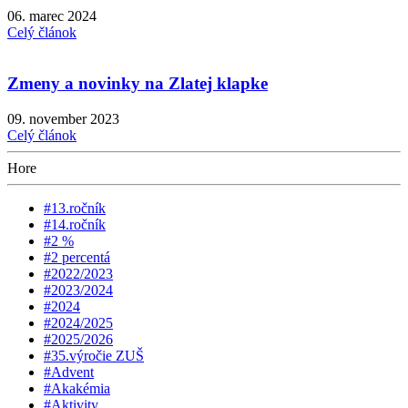
06. marec 2024
Celý článok
Zmeny a novinky na Zlatej klapke
09. november 2023
Celý článok
Hore
#13.ročník
#14.ročník
#2 %
#2 percentá
#2022/2023
#2023/2024
#2024
#2024/2025
#2025/2026
#35.výročie ZUŠ
#Advent
#Akakémia
#Aktivity