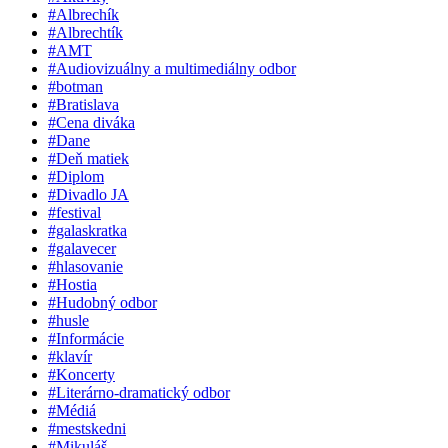
#Albrechík
#Albrechtík
#AMT
#Audiovizuálny a multimediálny odbor
#botman
#Bratislava
#Cena diváka
#Dane
#Deň matiek
#Diplom
#Divadlo JA
#festival
#galaskratka
#galavecer
#hlasovanie
#Hostia
#Hudobný odbor
#husle
#Informácie
#klavír
#Koncerty
#Literárno-dramatický odbor
#Médiá
#mestskedni
#Mikuláš