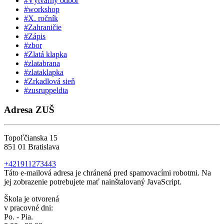
#Výtvarný odbor
#workshop
#X. ročník
#Zahraničie
#Zápis
#zbor
#Zlatá klapka
#zlatabrana
#zlataklapka
#Zrkadlová sieň
#zusruppeldta
Adresa ZUŠ
Topoľčianska 15
851 01 Bratislava
+421911273443
Táto e-mailová adresa je chránená pred spamovacími robotmi. Na
jej zobrazenie potrebujete mať nainštalovaný JavaScript.
Škola je otvorená
v pracovné dni:
Po. - Pia.