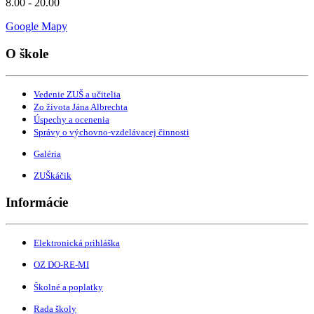
8.00 - 20.00
Google Mapy
O škole
Vedenie ZUŠ a učitelia
Zo života Jána Albrechta
Úspechy a ocenenia
Správy o výchovno-vzdelávacej činnosti
Galéria
ZUŠkáčik
Informácie
Elektronická prihláška
OZ DO-RE-MI
Školné a poplatky
Rada školy