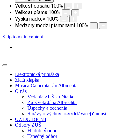
Veľkosť obsahu
100
%
Veľkosť písma
100
%
Výška riadkov
100
%
Medzery medzi písmenami
100
%
Skip to main content
Elektronická prihláška
Zlatá klapka
Musica Camerata Ján Albrechta
O nás
Vedenie ZUŠ a učitelia
Zo života Jána Albrechta
Úspechy a ocenenia
Správy o výchovno-vzdelávacej činnosti
OZ DO-RE-MI
Odbory ZUŠ
Hudobný odbor
Tanečný odbor