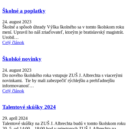
Školné a poplatky
24. august 2023
Školné a spôsob úhrady Výška školného sa v tomto školskom roku
mení. Upravil ho náš zriaďovateľ, ktorým je bratislavský magistrát.
Urobil…
Celý článok
Školské novinky
24. august 2023
Do nového školského roka vstupuje ZUŠ J. Albrechta s viacerými
novinkami. Tie by mali zabezpečiť rýchlejšiu a prehľadnejšiu
informovanosť…
Celý článok
Talentové skúšky 2024
29. apríl 2024
Talentové skúšky na ZUŠ J. Albrechta budú v tomto školskom roku
20. 5. od 14:00 – 18:00 hod v priestoroch ZUŠ J. Albrechta na