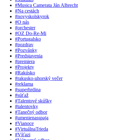
#Musica Camerata Ján Albrecht
#Na cestách
#novyskolskyrok
#O nás
#orchester
#OZ Do-Re-Mi
#Portugalsko
#pozdrav
#Pozvánky
#Predstavenia
#premiera
#Projekty
#Rakúsko
#rakusko-uhorský večer
#reklama
#superhrdina
#súťaž
#Talentové skúšky
#talentovky
#Tanečný odbor
#umenienasspaja
#Vianoce
#VirtuálnaTrieda
#Víťazi