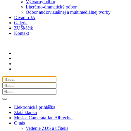
Výtvarný odbor
Literárno-dramatický odbor
Odbor audiovizuálnej a multimediálnej tvorby
Divadlo JA
Galéria
ZUŠkáčik
Kontakt
Elektronická prihláška
Zlatá klapka
Musica Camerata Ján Albrechta
O nás
Vedenie ZUŠ a učitelia