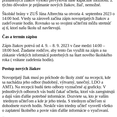
prihlásených žiakov vysoko prevyšoval naše kapacitné možnosti. Z
týchto dôvodov je prijímanie nových žiakov, žiaľ, nemožné.
Školské brány v ZUŠ Jána Albrechta sa otvoria 4. septembra 2023 o
14:00 hod. Vtedy sa zároveň začína zápis novoprijatých žiakov a
zadeľovanie hodín. Rovnako sa so svojimi učiteľmi môžu stretnúť
aj tí, ktorí našu školu už navštevujú.
Čas a termín zápisu
Zápis žiakov potrvá od 4. 9. – 8. 9. 2023 v čase medzi 14:00 –
18:00 hod. Žiadame rodičov, aby tento čas využili na zápis a na
získanie všetkých informácií potrebných na štart nového školského
roka ( vrátane zadelenia hodín).
Postup nových žiakov
Novoprijatý žiak musí po príchode do školy zistiť na recepcii, kde
sa nachádza jeho odbor (hudobný, výtvarný, tanečný, LDO a
AMT). Na recepcii budú tieto odbory vyznačené aj graficky. V
jednotlivých odboroch vás budú čakať učitelia, ktorí vás zaregistrujú
a dajú vám ďalšie potrebné informácie. Dozviete sa, kto je vaším
triednym učiteľom a kde je jeho trieda. S triednym učiteľom si
dohodnete rozvrh hodín. Neskôr vám triedny učiteľ vysvetlí všetko
o zaplatení školného a povie vám ďalšie informácie o vyučovaní.