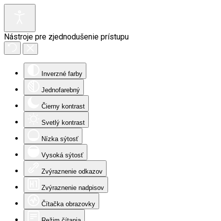
Nástroje pre zjednodušenie prístupu
Inverzné farby
Jednofarebný
Čierny kontrast
Svetlý kontrast
Nízka sýtosť
Vysoká sýtosť
Zvýraznenie odkazov
Zvýraznenie nadpisov
Čítačka obrazovky
Režim čítania