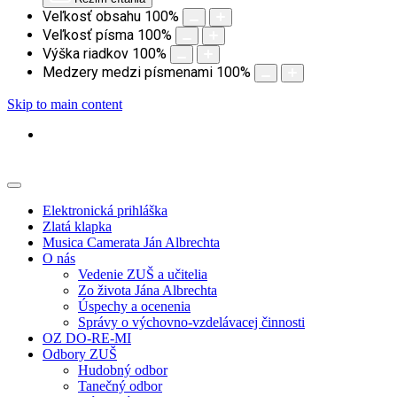
Veľkosť obsahu
100
%
Veľkosť písma
100
%
Výška riadkov
100
%
Medzery medzi písmenami
100
%
Skip to main content
Elektronická prihláška
Zlatá klapka
Musica Camerata Ján Albrechta
O nás
Vedenie ZUŠ a učitelia
Zo života Jána Albrechta
Úspechy a ocenenia
Správy o výchovno-vzdelávacej činnosti
OZ DO-RE-MI
Odbory ZUŠ
Hudobný odbor
Tanečný odbor