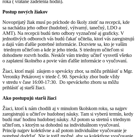
roka ( vrátane zadelenia hodín).
Postup nových žiakov
Novoprijatý žiak musí po príchode do školy zistiť na recepcii, kde
sa nachádza jeho odbor (hudobný, výtvarný, tanečný, LDO a
AMT). Na recepcii budú tieto odbory vyznačené aj graficky. V
jednotlivých odboroch vás budú čakať učitelia, ktorí vás zaregistrujú
a dajú vám ďalšie potrebné informácie. Dozviete sa, kto je vaším
triednym učiteľom a kde je jeho trieda. S triednym učiteľom si
dohodnete rozvrh hodín. Neskôr vám triedny učiteľ vysvetlí všetko
o zaplatení školného a povie vám ďalšie informácie o vyučovaní.
Žiaci, ktorí majú záujem o spevácky zbor, sa môžu prihlásiť u Mgr.
Veroniky Pekárovej v triede č. 90. Spevácky zbor bude vždy
v stredu v čase 16:00-17:30. Do speváckeho zboru sa môžu
prihlásiť aj starší žiaci.
Ako postupujú starší žiaci
Žiaci, ktorí k nám chodili aj v minulom školskom roku, sa najprv
zaregistrujú u učiteľov hudobnej náuky. Tam si vyberú termín, kedy
budú mať hodinu hudobnej náuky. Až potom sa stretnú s triednym
učiteľom, s ktorým sa dohodnú na individuálnom vyučovaní.
Princíp najprv kolektívne a až potom individuálne vyučovanie je
potrebné dodržať. Nie je totiž možné, aby sa kolektívne vyučovanie