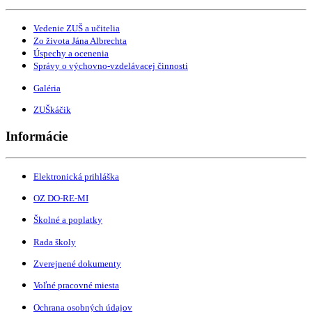
Vedenie ZUŠ a učitelia
Zo života Jána Albrechta
Úspechy a ocenenia
Správy o výchovno-vzdelávacej činnosti
Galéria
ZUŠkáčik
Informácie
Elektronická prihláška
OZ DO-RE-MI
Školné a poplatky
Rada školy
Zverejnené dokumenty
Voľné pracovné miesta
Ochrana osobných údajov