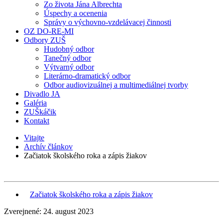
Zo života Jána Albrechta
Úspechy a ocenenia
Správy o výchovno-vzdelávacej činnosti
OZ DO-RE-MI
Odbory ZUŠ
Hudobný odbor
Tanečný odbor
Výtvarný odbor
Literárno-dramatický odbor
Odbor audiovizuálnej a multimediálnej tvorby
Divadlo JA
Galéria
ZUŠkáčik
Kontakt
Vitajte
Archív článkov
Začiatok školského roka a zápis žiakov
Začiatok školského roka a zápis žiakov
Zverejnené: 24. august 2023