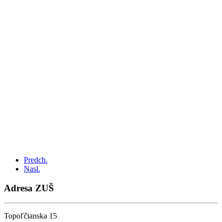
Predch.
Nasl.
Adresa ZUŠ
Topoľčianska 15