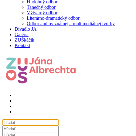
Hudobný odbor
Tanečný odbor
Výtvarný odbor
Literárno-dramatický odbor
Odbor audiovizuálnej a multimediálnej tvorby
Divadlo JA
Galéria
ZUŠkáčik
Kontakt