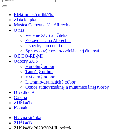
Elektronická prihláška
Zlatá klapka
Musica Camerata Ján Albrechta
O nás
Vedenie ZUŠ a učitelia
Zo života Jána Albrechta
Úspechy a ocenenia
Správy o výchovno-vzdelávacej činnosti
OZ DO-RE-MI
Odbory ZUŠ
Hudobný odbor
Tanečný odbor
Výtvarný odbor
Literárno-dramatický odbor
Odbor audiovizuálnej a multimediálnej tvorby
Divadlo JA
Galéria
ZUŠkáčik
Kontakt
Hlavná stránka
ZUŠkáčik
ZUŠkáčik 2023/2024 II. polrok