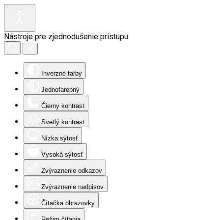
Nástroje pre zjednodušenie prístupu
Inverzné farby
Jednofarebný
Čierny kontrast
Svetlý kontrast
Nízka sýtosť
Vysoká sýtosť
Zvýraznenie odkazov
Zvýraznenie nadpisov
Čítačka obrazovky
Režim čítania