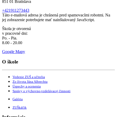
851 01 Bratislava
+421911273443
Táto e-mailová adresa je chránená pred spamovacími robotmi. Na
jej zobrazenie potrebujete mať nainštalovaný JavaScript.
Škola je otvorená
v pracovné dni:
Po. - Pia.
8.00 - 20.00
Google Mapy
O škole
Vedenie ZUŠ a učitelia
Zo života Jána Albrechta
Úspechy a ocenenia
Správy o výchovno-vzdelávacej činnosti
Galéria
ZUŠkáčik