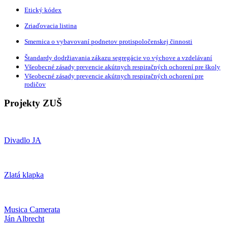
Etický kódex
Zriaďovacia listina
Smernica o vybavovaní podnetov protispoločenskej činnosti
Štandardy dodržiavania zákazu segregácie vo výchove a vzdelávaní
Všeobecné zásady prevencie akútnych respiračných ochorení pre školy
Všeobecné zásady prevencie akútnych respiračných ochorení pre
rodičov
Projekty ZUŠ
Divadlo JA
Zlatá klapka
Musica Camerata
Ján Albrecht