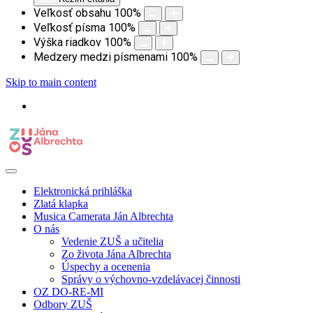
Veľkosť obsahu
100
%
Veľkosť písma
100
%
Výška riadkov
100
%
Medzery medzi písmenami
100
%
Skip to main content
Elektronická prihláška
Zlatá klapka
Musica Camerata Ján Albrechta
O nás
Vedenie ZUŠ a učitelia
Zo života Jána Albrechta
Úspechy a ocenenia
Správy o výchovno-vzdelávacej činnosti
OZ DO-RE-MI
Odbory ZUŠ