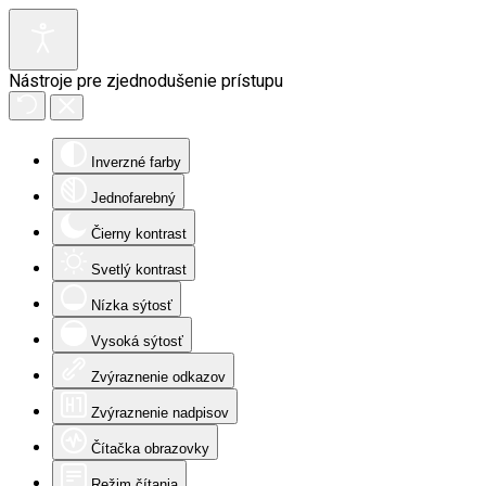
Nástroje pre zjednodušenie prístupu
Inverzné farby
Jednofarebný
Čierny kontrast
Svetlý kontrast
Nízka sýtosť
Vysoká sýtosť
Zvýraznenie odkazov
Zvýraznenie nadpisov
Čítačka obrazovky
Režim čítania