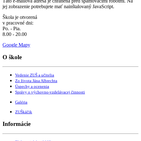
Táto e-mailová adresa je chránená pred spamovacími robotmi. Na
jej zobrazenie potrebujete mať nainštalovaný JavaScript.
Škola je otvorená
v pracovné dni:
Po. - Pia.
8.00 - 20.00
Google Mapy
O škole
Vedenie ZUŠ a učitelia
Zo života Jána Albrechta
Úspechy a ocenenia
Správy o výchovno-vzdelávacej činnosti
Galéria
ZUŠkáčik
Informácie