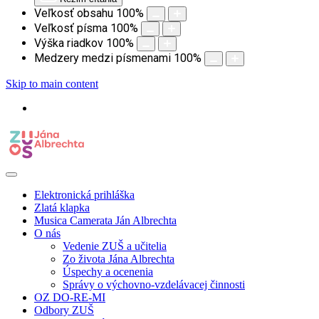
Veľkosť obsahu
100
%
Veľkosť písma
100
%
Výška riadkov
100
%
Medzery medzi písmenami
100
%
Skip to main content
Elektronická prihláška
Zlatá klapka
Musica Camerata Ján Albrechta
O nás
Vedenie ZUŠ a učitelia
Zo života Jána Albrechta
Úspechy a ocenenia
Správy o výchovno-vzdelávacej činnosti
OZ DO-RE-MI
Odbory ZUŠ