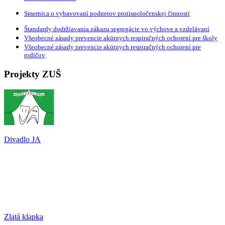
Smernica o vybavovaní podnetov protispoločenskej činnosti
Štandardy dodržiavania zákazu segregácie vo výchove a vzdelávaní
Všeobecné zásady prevencie akútnych respiračných ochorení pre školy
Všeobecné zásady prevencie akútnych respiračných ochorení pre
rodičov
Projekty ZUŠ
Divadlo JA
Zlatá klapka