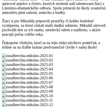
sprievod anjelov a čertov, ktorých stvárnili naši talentovaní žiaci z
Literárno-dramatického odboru. Spolu priniesli do školy sviatočnú
atmosféru plnú radosti, smiechu a hudby.
Žiaci si pre Mikuláša pripravili pesničky či krátke hudobné
vystúpenia, za ktoré získali malú sladkú odmenu. Mikuláš zároveň
pochválil deti za ich snahu, umelecký talent a nadšenie, s akým
pracujú počas celého roka.
Ďakujeme všetkým, ktorí sa na tejto milej návšteve podieľali, a
tešíme sa na ďalšie krásne predvianočné chvíle v našej škole!