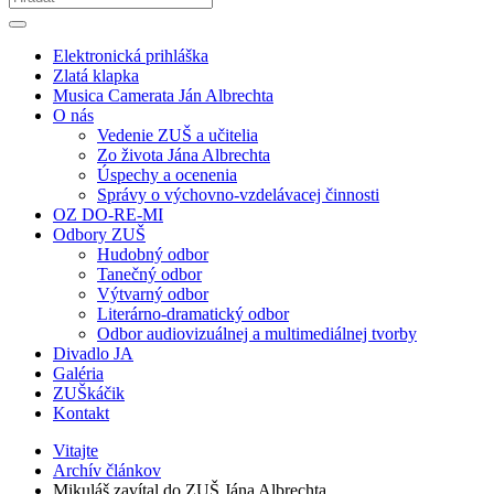
Elektronická prihláška
Zlatá klapka
Musica Camerata Ján Albrechta
O nás
Vedenie ZUŠ a učitelia
Zo života Jána Albrechta
Úspechy a ocenenia
Správy o výchovno-vzdelávacej činnosti
OZ DO-RE-MI
Odbory ZUŠ
Hudobný odbor
Tanečný odbor
Výtvarný odbor
Literárno-dramatický odbor
Odbor audiovizuálnej a multimediálnej tvorby
Divadlo JA
Galéria
ZUŠkáčik
Kontakt
Vitajte
Archív článkov
Mikuláš zavítal do ZUŠ Jána Albrechta