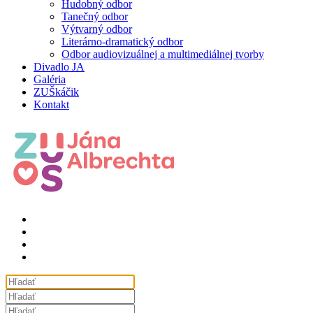
Hudobný odbor
Tanečný odbor
Výtvarný odbor
Literárno-dramatický odbor
Odbor audiovizuálnej a multimediálnej tvorby
Divadlo JA
Galéria
ZUŠkáčik
Kontakt