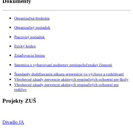
Dokumenty
Organizačná štruktúra
Organizačný poriadok
Pracovný poriadok
Etický kódex
Zriaďovacia listina
Smernica o vybavovaní podnetov protispoločenskej činnosti
Štandardy dodržiavania zákazu segregácie vo výchove a vzdelávaní
Všeobecné zásady prevencie akútnych respiračných ochorení pre školy
Všeobecné zásady prevencie akútnych respiračných ochorení pre
rodičov
Projekty ZUŠ
Divadlo JA