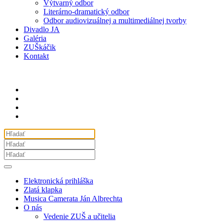
Výtvarný odbor
Literárno-dramatický odbor
Odbor audiovizuálnej a multimediálnej tvorby
Divadlo JA
Galéria
ZUŠkáčik
Kontakt
Elektronická prihláška
Zlatá klapka
Musica Camerata Ján Albrechta
O nás
Vedenie ZUŠ a učitelia