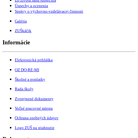
Zo života Jána Albrechta
Úspechy a ocenenia
Správy o výchovno-vzdelávacej činnosti
Galéria
ZUŠkáčik
Informácie
Elektronická prihláška
OZ DO-RE-MI
Školné a poplatky
Rada školy
Zverejnené dokumenty
Voľné pracovné miesta
Ochrana osobných údajov
Logo ZUŠ na stiahnutie