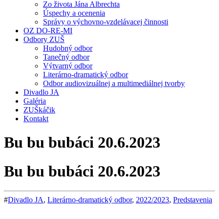
Zo života Jána Albrechta
Úspechy a ocenenia
Správy o výchovno-vzdelávacej činnosti
OZ DO-RE-MI
Odbory ZUŠ
Hudobný odbor
Tanečný odbor
Výtvarný odbor
Literárno-dramatický odbor
Odbor audiovizuálnej a multimediálnej tvorby
Divadlo JA
Galéria
ZUŠkáčik
Kontakt
Bu bu bubáci 20.6.2023
Bu bu bubáci 20.6.2023
#
Divadlo JA
,
Literárno-dramatický odbor
,
2022/2023
,
Predstavenia