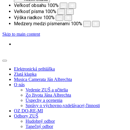
Veľkosť obsahu
100
%
Veľkosť písma
100
%
Výška riadkov
100
%
Medzery medzi písmenami
100
%
Skip to main content
Elektronická prihláška
Zlatá klapka
Musica Camerata Ján Albrechta
O nás
Vedenie ZUŠ a učitelia
Zo života Jána Albrechta
Úspechy a ocenenia
Správy o výchovno-vzdelávacej činnosti
OZ DO-RE-MI
Odbory ZUŠ
Hudobný odbor
Tanečný odbor