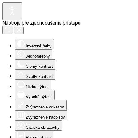
Nástroje pre zjednodušenie prístupu
Inverzné farby
Jednofarebný
Čierny kontrast
Svetlý kontrast
Nízka sýtosť
Vysoká sýtosť
Zvýraznenie odkazov
Zvýraznenie nadpisov
Čítačka obrazovky
Režim čítania