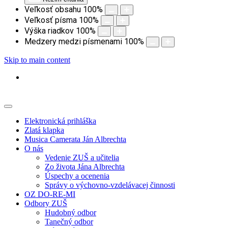
Veľkosť obsahu
100
%
Veľkosť písma
100
%
Výška riadkov
100
%
Medzery medzi písmenami
100
%
Skip to main content
Elektronická prihláška
Zlatá klapka
Musica Camerata Ján Albrechta
O nás
Vedenie ZUŠ a učitelia
Zo života Jána Albrechta
Úspechy a ocenenia
Správy o výchovno-vzdelávacej činnosti
OZ DO-RE-MI
Odbory ZUŠ
Hudobný odbor
Tanečný odbor