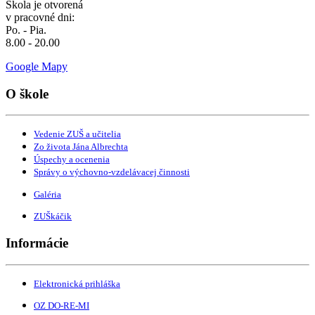
Škola je otvorená
v pracovné dni:
Po. - Pia.
8.00 - 20.00
Google Mapy
O škole
Vedenie ZUŠ a učitelia
Zo života Jána Albrechta
Úspechy a ocenenia
Správy o výchovno-vzdelávacej činnosti
Galéria
ZUŠkáčik
Informácie
Elektronická prihláška
OZ DO-RE-MI