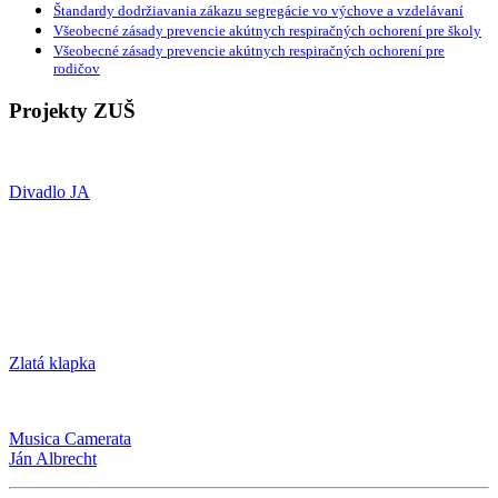
Štandardy dodržiavania zákazu segregácie vo výchove a vzdelávaní
Všeobecné zásady prevencie akútnych respiračných ochorení pre školy
Všeobecné zásady prevencie akútnych respiračných ochorení pre
rodičov
Projekty ZUŠ
Divadlo JA
Zlatá klapka
Musica Camerata
Ján Albrecht