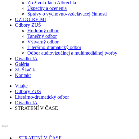
Zo života Jána Albrechta
Úspechy a ocenenia
Správy o výchovno-vzdelávacej činnosti
OZ DO-RE-MI
Odbory ZUŠ
Hudobný odbor
Tanečný odbor
Výtvarný odbor
Literárno-dramatický odbor
Odbor audiovizuálnej a multimediálnej tvorby
Divadlo JA
Galéria
ZUŠkáčik
Kontakt
Vitajte
Odbory ZUŠ
Literárno-dramatický odbor
Divadlo JA
STRATENÍ V ČASE
STRATENÍ V ČASE