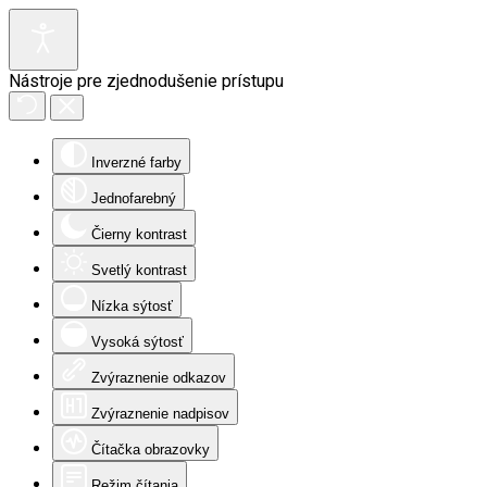
Nástroje pre zjednodušenie prístupu
Inverzné farby
Jednofarebný
Čierny kontrast
Svetlý kontrast
Nízka sýtosť
Vysoká sýtosť
Zvýraznenie odkazov
Zvýraznenie nadpisov
Čítačka obrazovky
Režim čítania