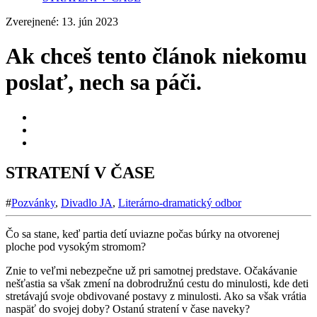
Zverejnené: 13. jún 2023
Ak chceš tento článok niekomu
poslať, nech sa páči.
STRATENÍ V ČASE
#
Pozvánky
,
Divadlo JA
,
Literárno-dramatický odbor
Čo sa stane, keď partia detí uviazne počas búrky na otvorenej
ploche pod vysokým stromom?
Znie to veľmi nebezpečne už pri samotnej predstave. Očakávanie
nešťastia sa však zmení na dobrodružnú cestu do minulosti, kde deti
stretávajú svoje obdivované postavy z minulosti. Ako sa však vrátia
naspäť do svojej doby? Ostanú stratení v čase naveky?