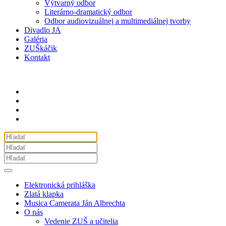
Výtvarný odbor
Literárno-dramatický odbor
Odbor audiovizuálnej a multimediálnej tvorby
Divadlo JA
Galéria
ZUŠkáčik
Kontakt
Elektronická prihláška
Zlatá klapka
Musica Camerata Ján Albrechta
O nás
Vedenie ZUŠ a učitelia